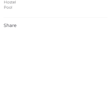
Hostel
Pool
Share
You Might Also Like